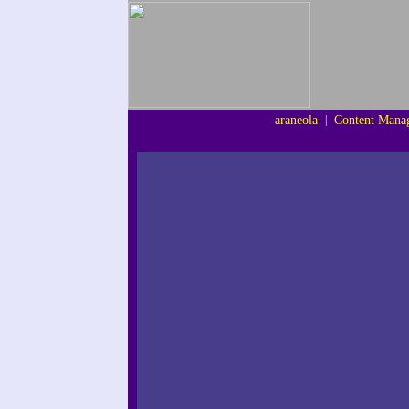
araneola
|
Content Mana