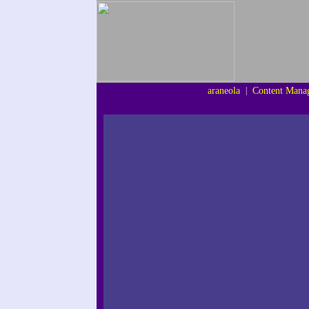
araneola
|
Content Mana