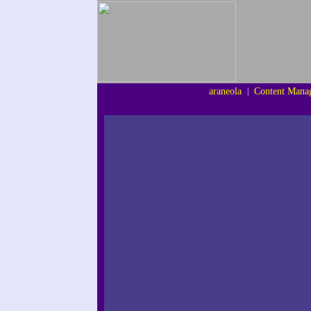
araneola
|
Content Mana